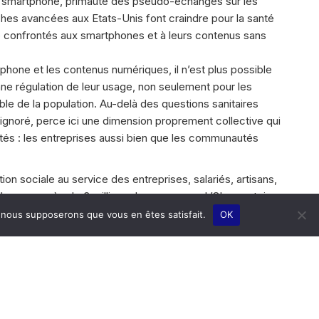
u smartphone, primauté des pseudo-échanges sur les
ches avancées aux Etats-Unis font craindre pour la santé
e confrontés aux smartphones et à leurs contenus sans
phone et les contenus numériques, il n’est plus possible
nne régulation de leur usage, non seulement pour les
ble de la population. Au-delà des questions sanitaires
e ignoré, perce ici une dimension proprement collective qui
és : les entreprises aussi bien que les communautés
on sociale au service des entreprises, salariés, artisans,
 Il couvre près de 3 millions de personnes. L’Observatoire
élioration de la santé des français et du système soin
e, nous supposerons que vous en êtes satisfait.
OK
SUIVANTE
Article
Du côté de chez Tschann