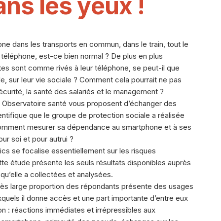
ns les yeux !
e dans les transports en commun, dans le train, tout le
téléphone, est-ce bien normal ? De plus en plus
tes sont comme rivés à leur téléphone, se peut-il que
e, sur leur vie sociale ? Comment cela pourrait ne pas
écurité, la santé des salariés et le management ?
n Observatoire santé vous proposent d’échanger des
ntifique que le groupe de protection sociale a réalisée
. Comment mesurer sa dépendance au smartphone et à ses
r soi et pour autrui ?
ics se focalise essentiellement sur les risques
tte étude présente les seuls résultats disponibles auprès
qu’elle a collectées et analysées.
très large proportion des répondants présente des usages
uels il donne accès et une part importante d’entre eux
on : réactions immédiates et irrépressibles aux