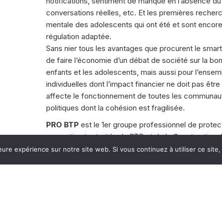
notifications, sentiment de manque en l’absence d
conversations réelles, etc. Et les premières recher
mentale des adolescents qui ont été et sont encor
régulation adaptée.
Sans nier tous les avantages que procurent le smart
de faire l’économie d’un débat de société sur la bo
enfants et les adolescents, mais aussi pour l’ensem
individuelles dont l’impact financier ne doit pas êtr
affecte le fonctionnement de toutes les communaut
politiques dont la cohésion est fragilisée.
PRO BTP
est le 1er groupe professionnel de protecti
apprentis et retraités du BTP et de la Construction.
santé PRO BTP est un fonds de dotation dédié à l’am
eure expérience sur notre site web. Si vous continuez à utiliser ce sit
ainsi qu’au renforcement de la prévention.