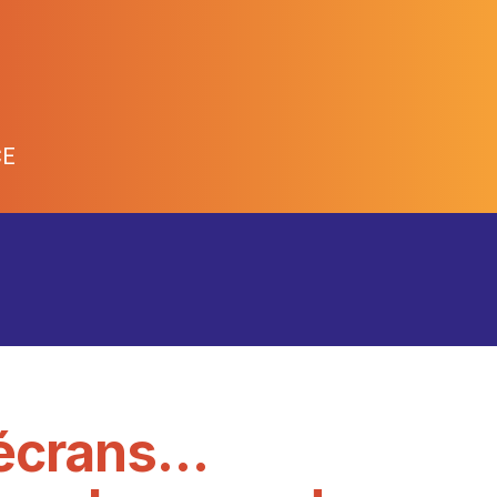
CE
 écrans…