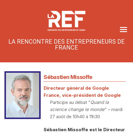
Skip
to
the
content
LA RENCONTRE DES ENTREPRENEURS DE
FRANCE
Sébastien Missoffe
Directeur général de Google
France, vice-président de Google
Participe au débat “
Quand la
science change le monde
” – mardi
27 août de 10h40 à 11h30
Sébastien Missoffe est le Directeur