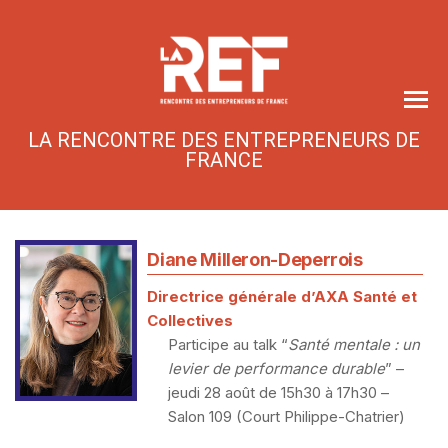
Skip
to
the
content
LA RENCONTRE DES ENTREPRENEURS DE
FRANCE
Diane Milleron-Deperrois
Directrice générale d’AXA Santé et
Collectives
Participe au talk “
Santé mentale : un
levier de performance durable
” –
jeudi 28 août de 15h30 à 17h30 –
Salon 109 (Court Philippe-Chatrier)