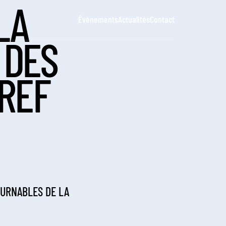
LA
Évènements
Actualités
Contact
 DES
 REF
OURNABLES DE LA