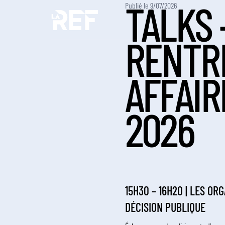
Publié le 9/07/2026
TALKS 
RENTRÉ
AFFAIR
2026
15H30 – 16H20 | LES O
DÉCISION PUBLIQUE