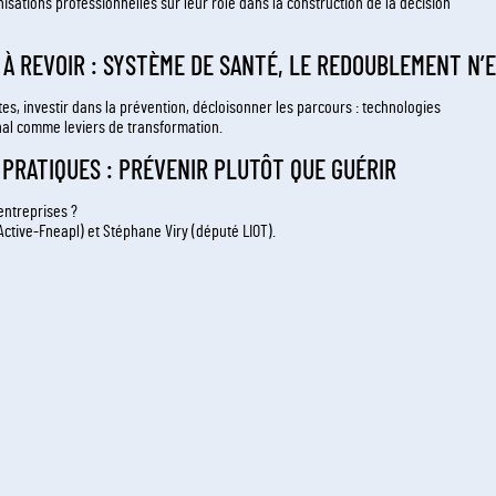
sations professionnelles sur leur rôle dans la construction de la décision
IE À REVOIR : SYSTÈME DE SANTÉ, LE REDOUBLEMENT N’
tes, investir dans la prévention, décloisonner les parcours : technologies
inal comme leviers de transformation.
X PRATIQUES : PRÉVENIR PLUTÔT QUE GUÉRIR
entreprises ?
tive-Fneapl) et Stéphane Viry (député LIOT).