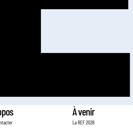
opos
À venir
ntacter
La REF 2026