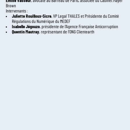
Emilie Vasseur
, avocate au Barreau de Paris, associée du Cabinet Mayer
Brown
Intervenants :
Juliette Rouilloux-Sicre
, VP Legal THALES et Présidente du Comité
Régulations du Numérique du MEDEF
Isabelle Jégouzo
, présidente de l’Agence Française Anticorruption
Quentin Mautray
, représentant de l’ONG Clientearth