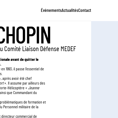
Évènements
Actualités
Contact
CHOPIN
du Comité Liaison Défense MEDEF
onale avant de quitter le
.
n 1993, il passe l’essentiel de
s.
», après avoir été chef
ort
». Il assume par ailleurs des
Porte-Hélicoptère «
Jeanne
», ainsi que Commandant du
s problématiques de formation et
u Personnel militaire de la
nt directeur commercial de