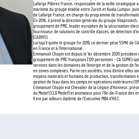
Lafarge Plâtres France, responsable de la veille stratégique au
maritime du groupe établie entre Zurich et Kuala Lumpur, pui
de Lafarge France, en charge du programme de transformatio
En 2016, il prend la direction générale du groupe Vitaprotech
groupement de PME, leader européen de la sécurisation électr
fournisseur de solutions de contrôle d’accès, de détection d’i
(CADIVS).
Lorsqu’il quitte le groupe fin 2019, ce dernier pèse 55M€ de 
en France et à l’International.
Emmanuel Chopin est depuis le 1er décembre 2020 président
groupement de PME françaises (120 personnes – CA 50M€) spéc
services dans les domaines de l’énergie et de la gestion de l’
en zones complexes. Parmi ces sociétés, trois d’entre elles so
moyens matériels et humains de production, transformation et d
gestion de l’eau dans les camps en opérations extérieures (O
Emmanuel Chopin est Chevalier de la Légion d’Honneur, prési
du Medef (CLD Medef) et animateur pour l’Ile-de-France des en
Il est par ailleurs diplômé de l’Executive MBA d’HEC.