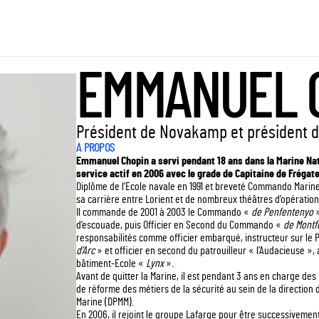
EMMANUEL 
Président de Novakamp et président 
À PROPOS
Emmanuel Chopin a servi pendant 18 ans dans la Marine Nati
service actif en 2006 avec le grade de Capitaine de Frégate
Diplôme de l’Ecole navale en 1991 et breveté Commando Marine e
sa carrière entre Lorient et de nombreux théâtres d’opération
Il commande de 2001 à 2003 le Commando «
de Penfentenyo
d’escouade, puis Officier en Second du Commando «
de Montf
responsabilités comme officier embarqué, instructeur sur le 
d’Arc
» et officier en second du patrouilleur « l’Audacieuse 
bâtiment-Ecole «
Lynx
».
Avant de quitter la Marine, il est pendant 3 ans en charge de
de réforme des métiers de la sécurité au sein de la direction d
Marine (DPMM).
En 2006, il rejoint le groupe Lafarge pour être successiveme