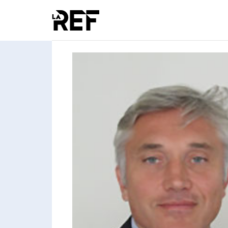
Évènements
/
REF Thématique
/
Intervenants
/
Emmanuel Chopin