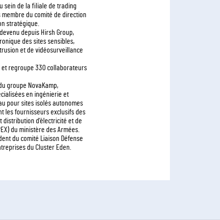
 sein de la filiale de trading
s membre du comité de direction
n stratégique.
, devenu depuis Hirsh Group,
onique des sites sensibles,
ntrusion et de vidéosurveillance
CA et regroupe 330 collaborateurs
 du groupe NovaKamp,
ialisées en ingénierie et
eau pour sites isolés autonomes
nt les fournisseurs exclusifs des
istribution d’électricité et de
PEX) du ministère des Armées.
dent du comité Liaison Défense
treprises du Cluster Eden.