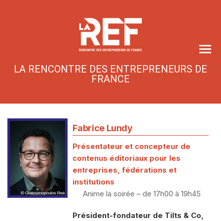
Skip
to
the
content
LA RENCONTRE DES ENTREPRENEURS DE
FRANCE
Fabrice Lundy
Présentateur et concepteur de
contenus éditoriaux pour les
entreprises, fédérations et
institutions
Anime la soirée – de 17h00 à 19h45
Président-fondateur de Tilts & Co,