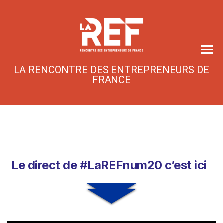
Skip
to
the
content
LA RENCONTRE DES ENTREPRENEURS DE
FRANCE
Le direct de #LaREFnum20 c’est ici