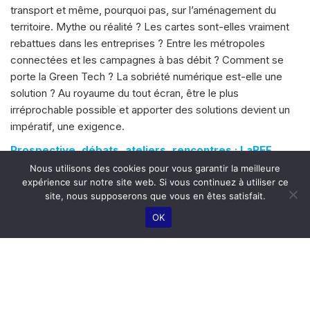
transport et même, pourquoi pas, sur l’aménagement du
territoire. Mythe ou réalité ? Les cartes sont-elles vraiment
rebattues dans les entreprises ? Entre les métropoles
connectées et les campagnes à bas débit ? Comment se
porte la Green Tech ? La sobriété numérique est-elle une
solution ? Au royaume du tout écran, être le plus
irréprochable possible et apporter des solutions devient un
impératif, une exigence.
Prospective, débats, ateliers, rencontres : LaREF
numérique est un rendez-vous d’information, de
Nous utilisons des cookies pour vous garantir la meilleure
sensibilisation, de formation et d’échanges sur
expérience sur notre site web. Si vous continuez à utiliser ce
site, nous supposerons que vous en êtes satisfait.
l’innovation digitale à destination des PME, ETI, grands
groupes mais aussi des institutions et des pouvoirs
OK
publics.